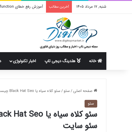
شنبه, 17 مرداد 1405
چطور بهترین پروکسی تلگرام 
آخرین مطالب
خانه
هلدینگ دیجی تاپ
اخبار تکنولوژی
د
صفحه اصلی
/
سئو
/
سئو کلاه سیاه یا Black Hat Seo چیست؟ روش های خطرناک سئو سایت
سئو
سئو سایت