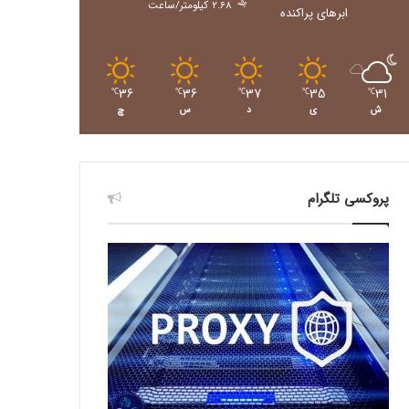
2.68 کیلومتر/ساعت
ابرهای پراکنده
36
36
37
35
31
℃
℃
℃
℃
℃
ش
ی
د
س
چ
پروکسی تلگرام