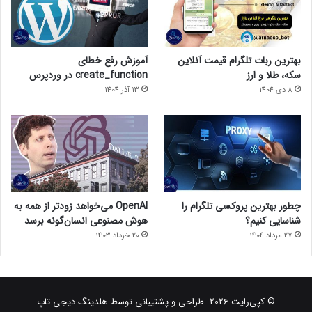
بهترین ربات تلگرام قیمت آنلاین
آموزش رفع خطای
سکه، طلا و ارز
create_function در وردپرس
8 دی 1404
13 آذر 1404
چطور بهترین پروکسی تلگرام را
OpenAI می‌خواهد زودتر از همه به
شناسایی کنیم؟
هوش مصنوعی انسان‌گونه برسد
27 مرداد 1404
20 خرداد 1403
© کپی‌رایت 2026
طراحی و پشتیبانی توسط
هلدینگ دیجی تاپ