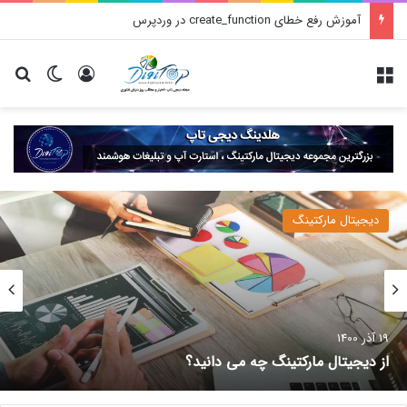
آموزش رفع خطای create_function در وردپرس
منو
ورود
تغییر پو
جس
دیجیتال مارکتینگ
19 آذر 1400
از دیجیتال مارکتینگ چه می دانید؟