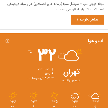
مجله دیجی تاپ :: سوشال مدیا (رسانه های اجتماعی) هر وسیله دیجیتالی
است که به کاربران امکان می دهد به…
بیشتر بخوانید »
آب و هوا
32
℃
تهران
33º - 30º
13%
4.02 کیلومتر/ساعت
ابرهای پراکنده
36
37
35
33
33
℃
℃
℃
℃
℃
ج
ش
ی
د
س