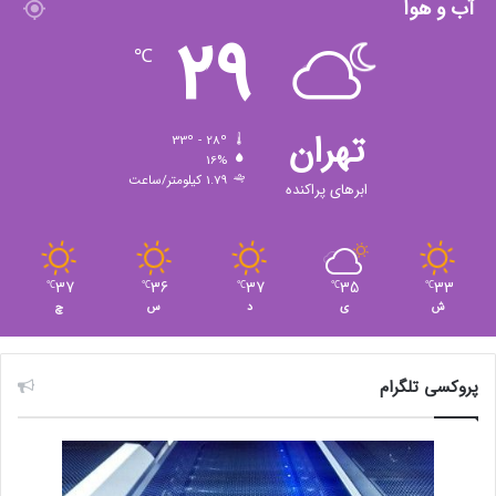
آب و هوا
29
℃
تهران
33º - 28º
16%
1.79 کیلومتر/ساعت
ابرهای پراکنده
37
36
37
35
33
℃
℃
℃
℃
℃
ش
ی
د
س
چ
پروکسی تلگرام