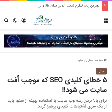
بهترین ربات تلگرام قیمت آنلاین سکه، طلا و ارز
منو
ورود
تغییر پو
جس
صفحه اصلی
/
سئو
سئو
5 خطای کلیدی SEO که موجب اُفت
سایت می شود!!
برای بالا بردن رتبه وب سایت با استفاده بهینه از سئو، باید
از یک سری اشتباهات کلیدی پرهیز گردد.