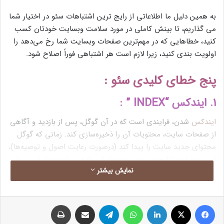
به همین دلیل ما اطلاعاتی از رایج ترین اشتباهات سئو در اختیار شما
می گذاریم، تا بینش کاملی در مورد سلامت وبسایت خودتان کسب
کنید، خطاهایی که در مهم‌ترین صفحات وبسایت شما رخ می‌دهد را
اولویت‌ بندی کنید، زیرا لازم است هر اشتباهی فوراً اصلاح شود.
پنج خطای کلیدی سئو :
1. ایندکس “INDEX ” :
ایندکس
شدن، فرایندی است که در آن گوگل، پس از بازدید و آگاهی
از صفحات سایت، محتویات آن را ذخیره‌سازی کند. زمانی که گوگل
محتوای جدید سایت را پیدا کند (درصورت رعایت اصول و توصیه‌ها)،
این محتوا در نتایج جست‌ و جو نمایش داده می‌شود، بنابراین زمانی
نمایش بیشتر
ایندکس شدن صورت می‌گیرد که گوگل محتوای یک صفحه از سایت
را در پایگاه داده‌های خود ذخیره کند.
فیس بوک
X
لینکدین
واتس آپ
تلگرام
اشتراک گذاری از طریق ایمیل
چاپ
بهترین روش افزایش سرعت ایندکس شدن در گوگل، رعایت اصول
سئو
است، نکته مهم این است که باید مرتبا از ایندکس بودن