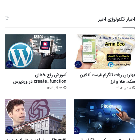
آنلاین باید
تبلیغات موثر و هدفمند
داشته
باشی،،،
دیجی تاپ
، بزرگترین هلدینگ
اخبار تکنولوژی اخیر
استارت آپ، دیجیتال مارکتینگ و تبلیغات
هوشمند در کشور، هر چیزی که لازم باشد را
در اختیارتان می گذارد.
‫0/5
‫(0 نظر)
بهترین ربات تلگرام قیمت آنلاین
آموزش رفع خطای
سکه، طلا و ارز
create_function در وردپرس
8 دی 1404
13 آذر 1404
تولید محتوا
سئو
شبکه ها اجتماعی
کسب و کار آنلاین