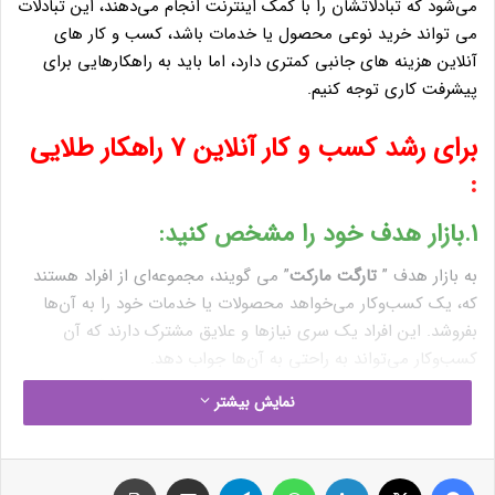
می‌شود که تبادلاتشان را با کمک اینترنت انجام می‌دهند، این تبادلات
می تواند خرید نوعی محصول یا خدمات باشد، کسب و کار های
آنلاین هزینه های جانبی کمتری دارد، اما باید به راهکارهایی برای
پیشرفت کاری توجه کنیم.
برای رشد کسب و کار آنلاین 7 راهکار طلایی
:
1.بازار هدف خود را مشخص کنید:
به بازار هدف ”
تارگت مارکت
” می گویند، مجموعه‌ای از افراد هستند
که، یک کسب‌وکار می‌خواهد محصولات یا خدمات خود را به آن‌ها
بفروشد. این افراد یک سری نیازها و علایق مشترک دارند که آن
کسب‌وکار می‌تواند به راحتی به آن‌ها جواب دهد.
شناخت بازار هدف، اولین قدمی است که در کسب و کار آنلاین باید
نمایش بیشتر
انجام داد، افرادی که در این بازار مورد هدف قرار می‌گیرند، تمام علایق
و درخواست آنها باید مورد آنالیز قرار بگیرد زیرا شناخت مخاطب می
تواند، در موفقیت کسب و کارمان بسیار موثر باشد.
فیس بوک
X
لینکدین
واتس آپ
تلگرام
اشتراک گذاری از طریق ایمیل
چاپ