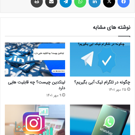
2.ریسک پذیری بالا:
در کسب و کار آنلاین قدرت ریسک پذیری خود را بالا ببرید، زیرا هر
نوشته های مشابه
کسب و کار آنلاینی نیازمند مقداری،
قابلیت ریسک پذیری
است.
زمانی که فردی تصمیم می گیرد کسب و کاری برای خودش شروع کند
و شغل دستمزدی خودش را ترک کند، و خودش سرمایه گذار باشد،
ممکن است او با ریسک مالی مواجه شود، ولی آمادگی و اشتیاق
برای ریسک یک مزیت رقابتی برای کارآفرین است، پس در نتیجه
باید قدرت ریسک پذیری را بالا ببریم.
چگونه در تلگرام تیک آبی بگیریم؟
لینکدین چیست؟ چه قابلیت هایی
دارد
25 مهر 1401
نکته مهم دیگر این است که نباید پتانسیل خود را
9 مهر 1401
برای موفقیت دست بالا بگیرید که منجر به فاجعه در
امور مالی شده و به نا امیدی ختم می شود.
3.شبکه های اجتماعی: