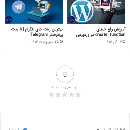
مشاهده هستند.
آموزش رفع خطای
بهترین ربات های تلگرام | 5 ربات
create_function در وردپرس
پرطرفدار Telegram
13 آذر 1404
25 اردیبهشت 1403
0
رأی دهی به مقاله
رشد کسب‌ و‌ کار
: یک دسترسی سریع به ابزار‌های مختلف برای کمک
اشتراک در
وارد شدن