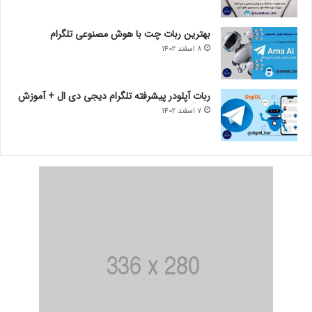
بهترین ربات چت با هوش مصنوعی تلگرام
8 اسفند 1402
ربات آپلودر پیشرفته تلگرام دیجی دی ال + آموزش
7 اسفند 1402
3. حالا از این قسمت آپشن
Invite Collaborator
را لمس کنید.