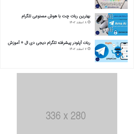
بهترین ربات چت با هوش مصنوعی تلگرام
8 اسفند 1402
ربات آپلودر پیشرفته تلگرام دیجی دی ال + آموزش
7 اسفند 1402