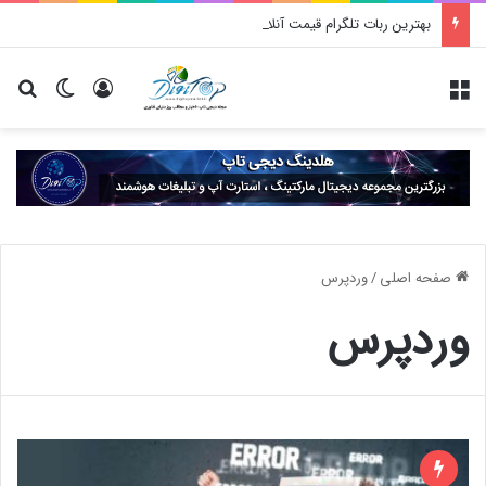
بهترین ربات تلگرام قیمت آنلاین سکه، طلا و ارز
منو
ورود
تغییر پو
جس
صفحه اصلی
/
وردپرس
وردپرس