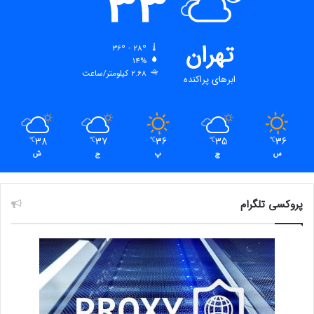
33
تهران
36º - 28º
14%
2.68 کیلومتر/ساعت
ابرهای پراکنده
38
37
36
35
36
℃
℃
℃
℃
℃
س
چ
پ
ج
ش
پروکسی تلگرام