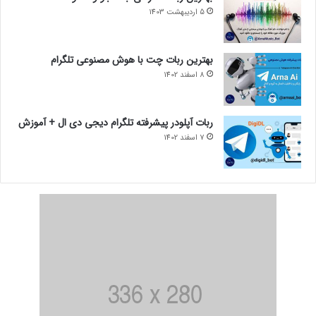
5 اردیبهشت 1403
بهترین ربات چت با هوش مصنوعی تلگرام
8 اسفند 1402
ربات آپلودر پیشرفته تلگرام دیجی دی ال + آموزش
7 اسفند 1402