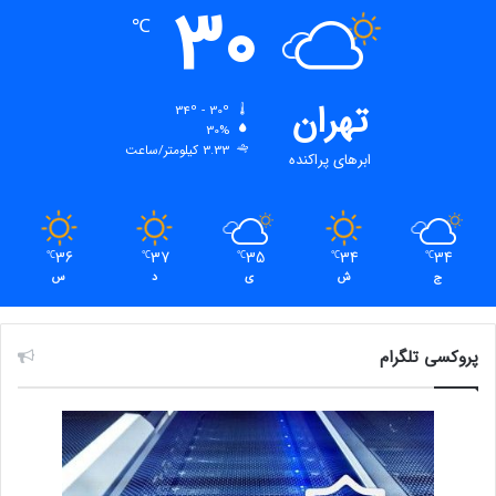
30
℃
تهران
34º - 30º
30%
3.33 کیلومتر/ساعت
ابرهای پراکنده
36
37
35
34
34
℃
℃
℃
℃
℃
ج
ش
ی
د
س
پروکسی تلگرام