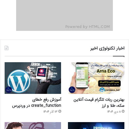
اخبار تکنولوژی اخیر
بهترین ربات تلگرام قیمت آنلاین
آموزش رفع خطای
سکه، طلا و ارز
create_function در وردپرس
8 دی 1404
13 آذر 1404