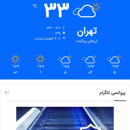
33
℃
تهران
33º - 30º
13%
4.02 کیلومتر/ساعت
ابرهای پراکنده
36
37
35
33
33
℃
℃
℃
℃
℃
ج
ش
ی
د
س
پروکسی تلگرام