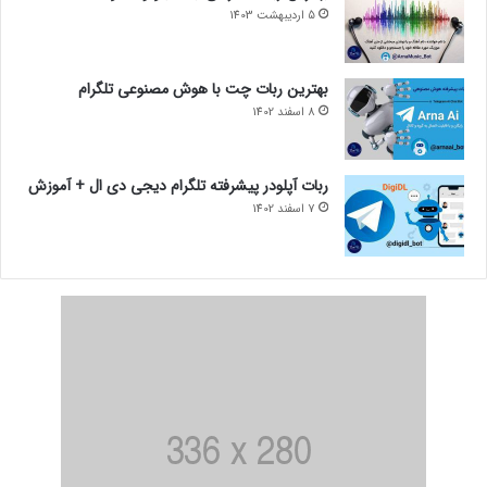
5 اردیبهشت 1403
بهترین ربات چت با هوش مصنوعی تلگرام
8 اسفند 1402
ربات آپلودر پیشرفته تلگرام دیجی دی ال + آموزش
7 اسفند 1402