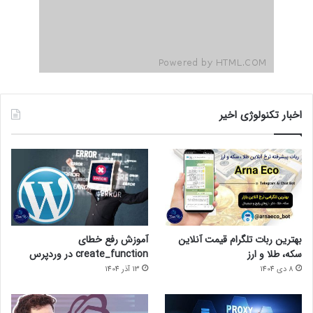
اخبار تکنولوژی اخیر
بهترین ربات تلگرام قیمت آنلاین
آموزش رفع خطای
سکه، طلا و ارز
create_function در وردپرس
8 دی 1404
13 آذر 1404