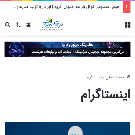
هوش مصنوعی گوگل باز هم جنجال آفرید | این‌بار با تولید متن‌های بسیار عجیب
منو
ورود
تغییر پو
جس
صفحه اصلی
/
اینستاگرام
اینستاگرام