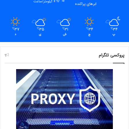
4.92 کیلومتر/ساعت
ابرهای پراکنده
37
35
31
34
34
℃
℃
℃
℃
℃
پ
ج
ش
ی
د
پروکسی تلگرام