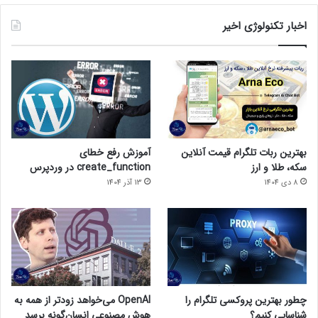
اخبار تکنولوژی اخیر
بهترین ربات تلگرام قیمت آنلاین
آموزش رفع خطای
سکه، طلا و ارز
create_function در وردپرس
8 دی 1404
13 آذر 1404
چطور بهترین پروکسی تلگرام را
OpenAI می‌خواهد زودتر از همه به
شناسایی کنیم؟
هوش مصنوعی انسان‌گونه برسد