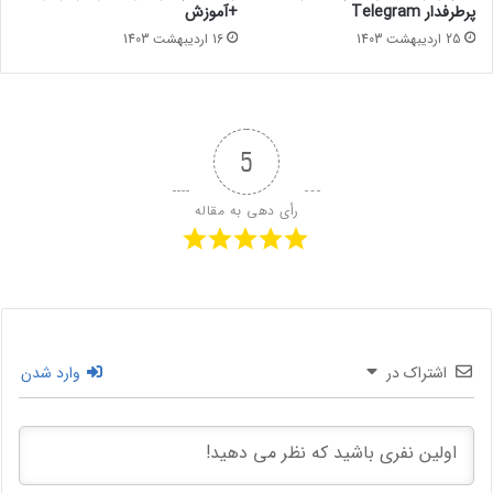
دریافت کنید.
پرطرفدار Telegram
+آموزش
25 اردیبهشت 1403
16 اردیبهشت 1403
5
رأی دهی به مقاله
اشتراک در
وارد شدن
برای گرفتن تیک آبی در توییتر به این
مقاله در
مجله دیجی تاپ
رجوع کنید :