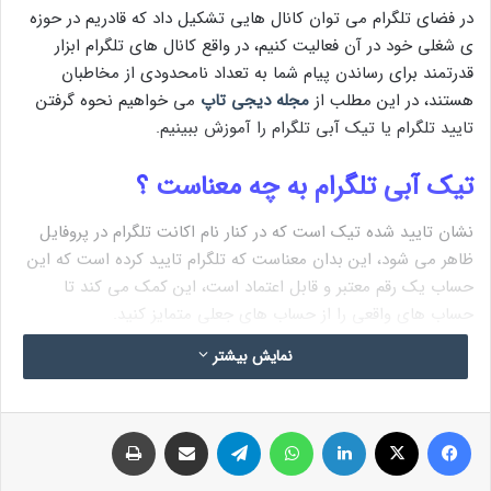
در فضای تلگرام می توان کانال هایی تشکیل داد که قادریم در حوزه
ی شغلی خود در آن فعالیت کنیم، در واقع کانال های تلگرام ابزار
قدرتمند برای رساندن پیام شما به تعداد نامحدودی از مخاطبان
هستند، در این مطلب از
مجله دیجی تاپ
می خواهیم نحوه گرفتن
تایید تلگرام یا تیک آبی تلگرام را آموزش ببینیم.
تیک آبی تلگرام به چه معناست ؟
نشان تایید شده تیک است که در کنار نام اکانت تلگرام در پروفایل
ظاهر می شود، این بدان معناست که تلگرام تایید کرده است که این
حساب یک رقم معتبر و قابل اعتماد است، این کمک می کند تا
حساب های واقعی را از حساب های جعلی متمایز کنید.
نمایش بیشتر
نکته حائز اهمیت این است که، تایید هیچ قابلیت
اضافی در تلگرام نمی دهد، این یکی از راه های نشان
فیس بوک
X
لینکدین
واتس آپ
تلگرام
اشتراک گذاری از طریق ایمیل
چاپ
دادن رسمی بودن کانال شما است.