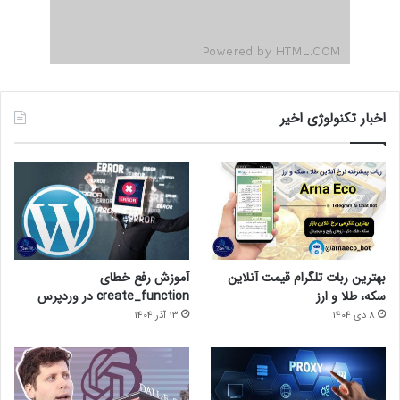
اخبار تکنولوژی اخیر
بهترین ربات تلگرام قیمت آنلاین
آموزش رفع خطای
سکه، طلا و ارز
create_function در وردپرس
8 دی 1404
13 آذر 1404