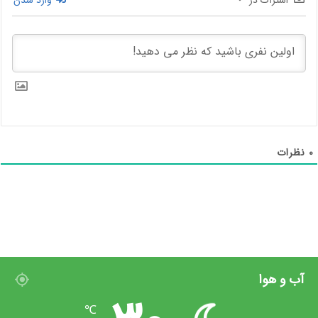
اشتراک در
وارد شدن
0
نظرات
در چند وقت گذشته، گزارش‌ های زیادی درباره
قابلیت‌ های جدید
واتساپ
یا در حال آزمایش منتشر شده که نشان می‌دهد، شرکت متا
برای اپلیکیشن پیام‌ رسان خود، برنامه‌ های زیادی دارد، از جمله
قابلیتهایی به امکان ویرایش پیام‌ ها اشاره کرد که در آپدیت های
آینده در اختیار کاربران قرار می‌گیرد، علاوه بر این، در ماه گذشته
جزئیاتی درباره سرویس پریمیوم واتساپ برای
کسب‌ و کارهای آنلاین
آب و هوا
منتشر شده بود.
℃