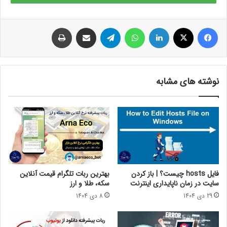
فیس بوک
X
لینکدین
واتس آپ
تلگرام
اشتراک گذاری از طریق ایمیل
چاپ
نوشته های مشابه
فایل hosts چیست؟ | باز کردن
بهترین ربات تلگرام قیمت آنلاین
سایت در زمان ناپایداری اینترنت
سکه، طلا و ارز
29 دی 1404
8 دی 1404