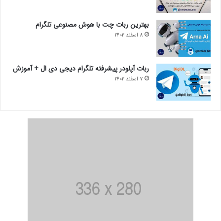
بهترین ربات چت با هوش مصنوعی تلگرام
8 اسفند 1402
ربات آپلودر پیشرفته تلگرام دیجی دی ال + آموزش
7 اسفند 1402