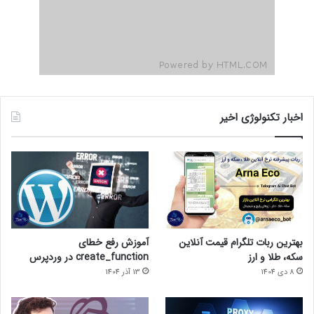
اخبار تکنولوژی اخیر
بهترین ربات تلگرام قیمت آنلاین
آموزش رفع خطای
سکه، طلا و ارز
create_function در وردپرس
8 دی 1404
13 آذر 1404