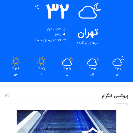
32
℃
تهران
32º - 30º
13%
1.79 کیلومتر/ساعت
ابرهای پراکنده
36
37
35
33
31
℃
℃
℃
℃
℃
ج
ش
ی
د
س
پروکسی تلگرام