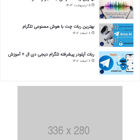
5 اردیبهشت 1403
بهترین ربات چت با هوش مصنوعی تلگرام
8 اسفند 1402
ربات آپلودر پیشرفته تلگرام دیجی دی ال + آموزش
7 اسفند 1402