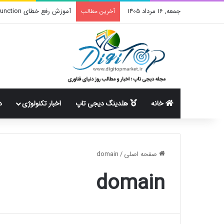
جمعه, 16 مرداد 1405
آموزش رفع خطای create_function در وردپرس
آخرین مطالب
خانه
هلدینگ دیجی تاپ
اخبار تکنولوژی
د
صفحه اصلی
/
domain
domain