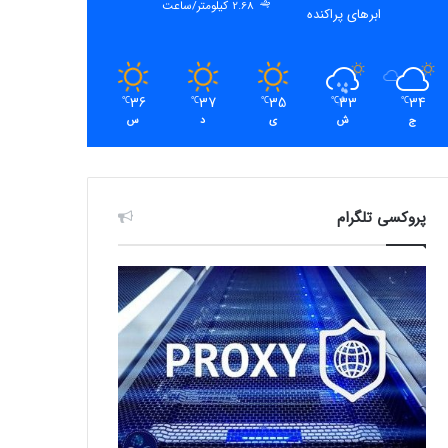
2.68 کیلومتر/ساعت
ابرهای پراکنده
36
37
35
33
34
℃
℃
℃
℃
℃
ج
ش
ی
د
س
پروکسی تلگرام