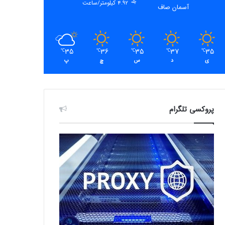
4.92 کیلومتر/ساعت
آسمان صاف
35
36
35
37
35
℃
℃
℃
℃
℃
ی
د
س
چ
پ
پروکسی تلگرام