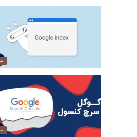
سئ
سئ