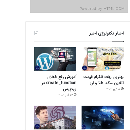
اخبار تکنولوژی اخیر
بهترین ربات تلگرام قیمت
آموزش رفع خطای
آنلاین سکه، طلا و ارز
create_function در
وردپرس
8 دی 1404
13 آذر 1404