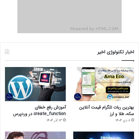
اخبار تکنولوژی اخیر
بهترین ربات تلگرام قیمت آنلاین
آموزش رفع خطای
سکه، طلا و ارز
create_function در وردپرس
8 دی 1404
13 آذر 1404