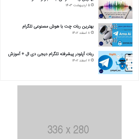
5 اردیبهشت 1403
بهترین ربات چت با هوش مصنوعی تلگرام
8 اسفند 1402
ربات آپلودر پیشرفته تلگرام دیجی دی ال + آموزش
7 اسفند 1402