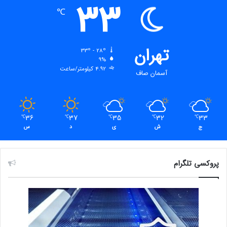
33
℃
تهران
33º - 28º
9%
4.92 کیلومتر/ساعت
آسمان صاف
36
37
35
32
33
℃
℃
℃
℃
℃
ج
ش
ی
د
س
پروکسی تلگرام