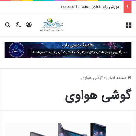
آموزش رفع خطای create_function در وردپرس
منو
ورود
تغییر پو
جس
صفحه اصلی
/
گوشی هواوی
گوشی هواوی