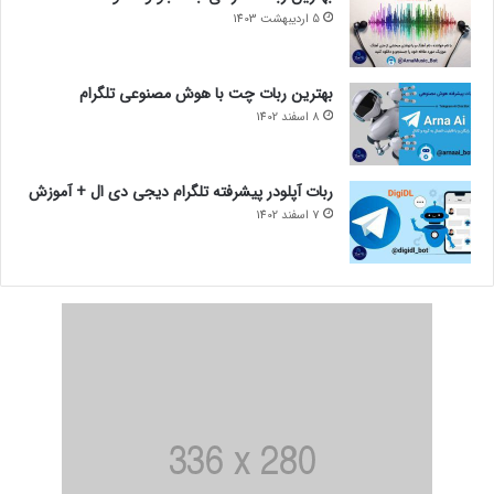
5 اردیبهشت 1403
بهترین ربات چت با هوش مصنوعی تلگرام
8 اسفند 1402
ربات آپلودر پیشرفته تلگرام دیجی دی ال + آموزش
7 اسفند 1402