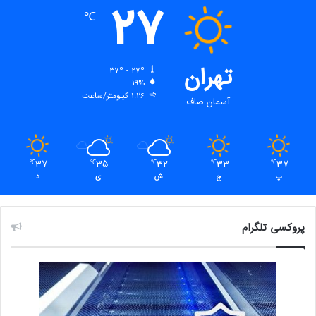
27
℃
تهران
37º - 27º
19%
1.26 کیلومتر/ساعت
آسمان صاف
37
35
32
33
37
℃
℃
℃
℃
℃
پ
ج
ش
ی
د
پروکسی تلگرام