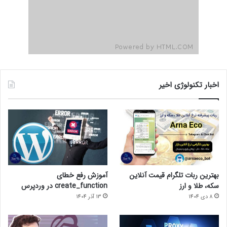
اخبار تکنولوژی اخیر
بهترین ربات تلگرام قیمت آنلاین
آموزش رفع خطای
سکه، طلا و ارز
create_function در وردپرس
8 دی 1404
13 آذر 1404