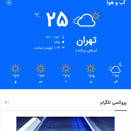
آب و هوا
25
℃
تهران
31º - 25º
29%
1.79 کیلومتر/ساعت
ابرهای پراکنده
36
36
37
35
31
℃
℃
℃
℃
℃
ش
ی
د
س
چ
پروکسی تلگرام