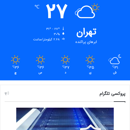
27
℃
تهران
31º - 27º
30%
2.68 کیلومتر/ساعت
ابرهای پراکنده
36
36
37
35
31
℃
℃
℃
℃
℃
ش
ی
د
س
چ
پروکسی تلگرام