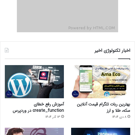
اخبار تکنولوژی اخیر
بهترین ربات تلگرام قیمت آنلاین
آموزش رفع خطای
سکه، طلا و ارز
create_function در وردپرس
8 دی 1404
13 آذر 1404