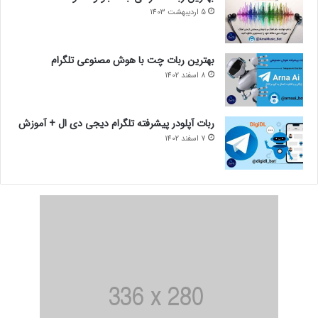
5 اردیبهشت 1403
بهترین ربات چت با هوش مصنوعی تلگرام
8 اسفند 1402
ربات آپلودر پیشرفته تلگرام دیجی دی ال + آموزش
7 اسفند 1402