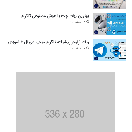
بهترین ربات چت با هوش مصنوعی تلگرام
8 اسفند 1402
ربات آپلودر پیشرفته تلگرام دیجی دی ال + آموزش
7 اسفند 1402