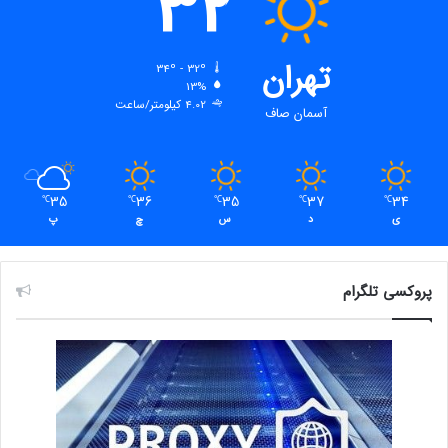
32
تهران
34º - 32º
13%
4.02 کیلومتر/ساعت
آسمان صاف
35
36
35
37
34
℃
℃
℃
℃
℃
ی
د
س
چ
پ
پروکسی تلگرام