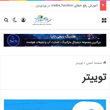
آموزش رفع خطای create_function در وردپرس
منو
ورود
تغییر پو
جس
صفحه اصلی
/
توییتر
توییتر