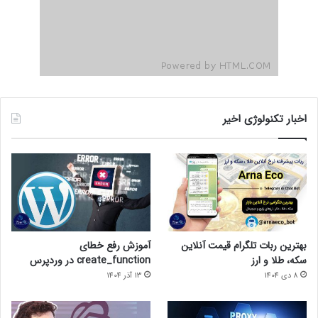
اخبار تکنولوژی اخیر
بهترین ربات تلگرام قیمت آنلاین
آموزش رفع خطای
سکه، طلا و ارز
create_function در وردپرس
8 دی 1404
13 آذر 1404