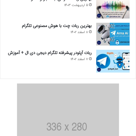
5 اردیبهشت 1403
بهترین ربات چت با هوش مصنوعی تلگرام
8 اسفند 1402
ربات آپلودر پیشرفته تلگرام دیجی دی ال + آموزش
7 اسفند 1402