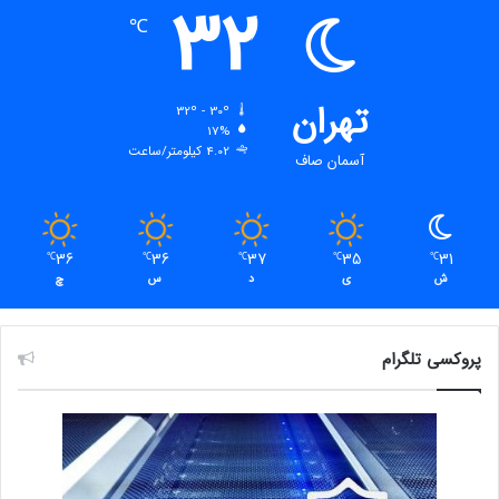
32
℃
تهران
32º - 30º
17%
4.02 کیلومتر/ساعت
آسمان صاف
36
36
37
35
31
℃
℃
℃
℃
℃
ش
ی
د
س
چ
پروکسی تلگرام