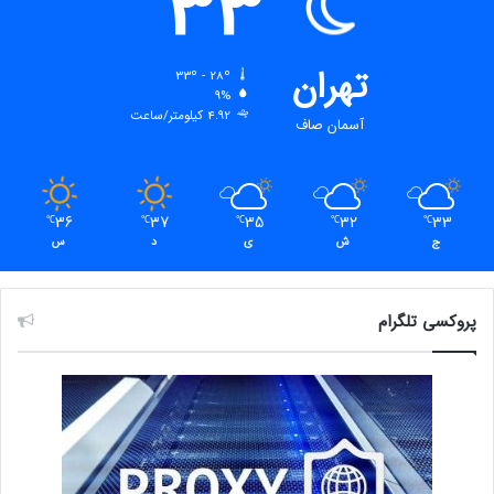
33
تهران
33º - 28º
9%
4.92 کیلومتر/ساعت
آسمان صاف
36
37
35
32
33
℃
℃
℃
℃
℃
ج
ش
ی
د
س
پروکسی تلگرام