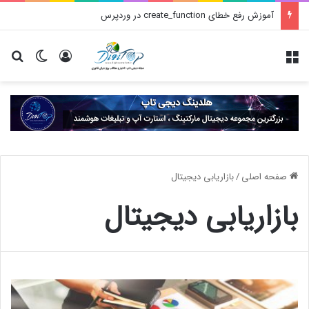
آموزش رفع خطای create_function در وردپرس
منو
ورود
تغییر پو
جس
صفحه اصلی
/
بازاریابی دیجیتال
بازاریابی دیجیتال