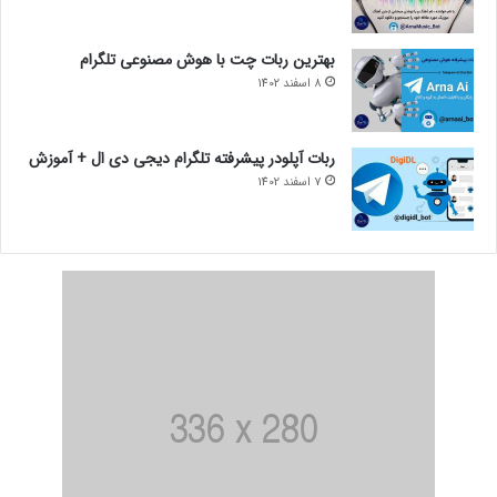
بهترین ربات چت با هوش مصنوعی تلگرام
8 اسفند 1402
ربات آپلودر پیشرفته تلگرام دیجی دی ال + آموزش
7 اسفند 1402