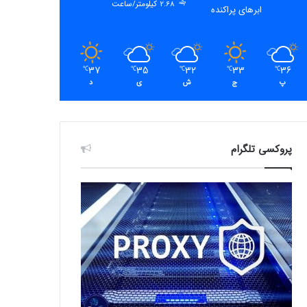
2.68 کیلومتر/ساعت
ابرهای پراکنده
37
35
32
33
36
℃
℃
℃
℃
℃
پ
ج
ش
ی
د
پروکسی تلگرام