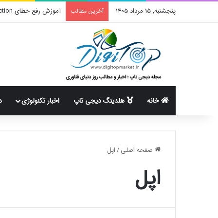
پنجشنبه, 15 مرداد 1405
آموزش رفع خطای create_function در وردپرس
آخرین مطالب
خانه
هلدینگ دیجی تاپ
اخبار تکنولوژی
د
صفحه اصلی
/
اپل
اپل