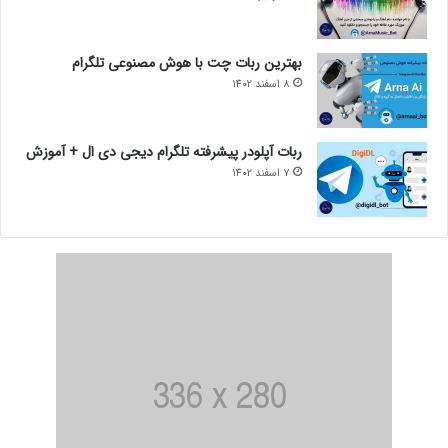
بهترین ربات چت با هوش مصنوعی تلگرام
8 اسفند 1402
ربات آپلودر پیشرفته تلگرام دیجی دی ال + آموزش
7 اسفند 1402