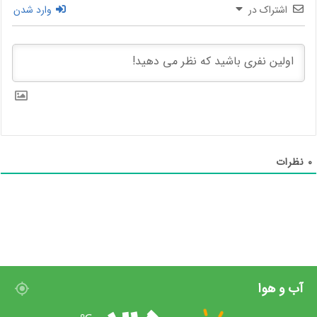
این دو پلتفرم در چند سال اخیر به رشد خود ادامه داده‌اند و شرکت
اشتراک در
وارد شدن
سازنده بر این عقیده است که ادغام اپلیکیشن Duo و Google Meet
به نفع کاربر است، البته اپلیکشن Duo بیشتر به دلیل سادگی و افکت‌
های متحرک صورت در بین کاربران رواج یافت و حالا شاید اضافه
شدن ویژگی های جدید و ادغام آن با Meet برخی کاربران را ناخشنود
کند.
‫0/5
‫(0 نظر)
0
نظرات
گوگل
گوگل میت
ویژه
آب و هوا