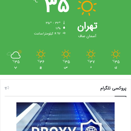
35
℃
تهران
35º - 32º
11%
4.92 کیلومتر/ساعت
آسمان صاف
35
36
35
37
35
℃
℃
℃
℃
℃
ی
د
س
چ
پ
پروکسی تلگرام