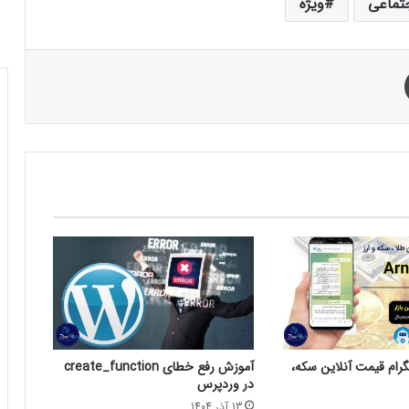
تماعی
ویژه
چاپ
گرام قیمت آنلاین سکه،
آموزش رفع خطای create_function
در وردپرس
13 آذر 1404