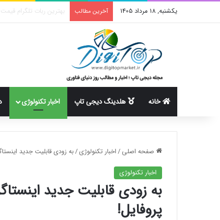
یکشنبه, 18 مرداد 1405
آموزش رفع خطای create_function در وردپرس
آخرین مطالب
خانه
هلدینگ دیجی تاپ
اخبار تکنولوژی
د
صفحه اصلی
/
اخبار تکنولوژی
/
به زودی قابلیت جدید اینستاگ
اخبار تکنولوژی
به زودی قابلیت جدید اینستاگ
پروفایل!