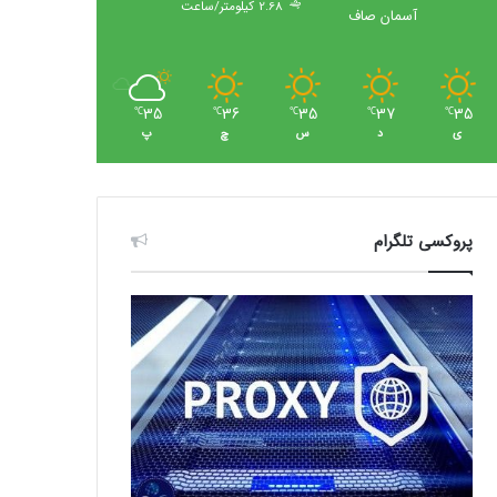
2.68 کیلومتر/ساعت
آسمان صاف
35
36
35
37
35
℃
℃
℃
℃
℃
ی
د
س
چ
پ
پروکسی تلگرام