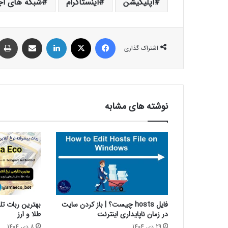
اپلیکیشن
اینستاگرام
شبکه های اج
فیس بوک
X
لینکدین
اشتراک گذاری از طریق ایمیل
اشتراک گذاری
نوشته های مشابه
فایل hosts چیست؟ | باز کردن سایت
بهترین ربات تل
در زمان ناپایداری اینترنت
طلا و ارز
29 دی 1404
8 دی 1404