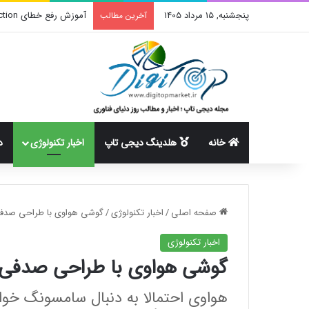
پنجشنبه, 15 مرداد 1405
آموزش رفع خطای create_function در وردپرس
آخرین مطالب
خانه
هلدینگ دیجی تاپ
اخبار تکنولوژی
د
صفحه اصلی
/
اخبار تکنولوژی
/
گوشی هواوی با طراحی صدف
اخبار تکنولوژی
گوشی هواوی با طراحی صدفی
هواوی احتمالا به دنبال سامسونگ خو