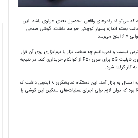
 که می‌تواند رندرهای واقعی محصول بعدی هواوی باشد. این
در حالت بسته اندازه بسیار کوچکی خواهد داشت. گوشی صدفی
ی‌رسد.
رس نیست و نمی‌دانیم چه سخت‌افزار یا نرم‌افزاری روی آن قرار
می‌گیرد. هواوی امسال توانست اسنپدراگون ۸۸۸ را بدون قابلیت ۵G برای سری P50 از کوالکام خریداری کند. در نتیجه
ه کار گرفته شود.
آخرین گوشی تاشوی هواوی با نام میت X2 در ماه فوریه امسال به بازار آمد. این دستگاه نمایشگری ۸ اینچی داشت که
به سمت داخل خم می‌شد. قلب تپنده دستگاه Kirin 9000 بود که توان لازم برای اجرای عملیات‌های سنگین این گوشی را