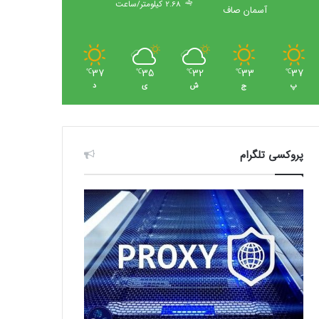
2.68 کیلومتر/ساعت
آسمان صاف
37
35
32
33
37
℃
℃
℃
℃
℃
پ
ج
ش
ی
د
پروکسی تلگرام