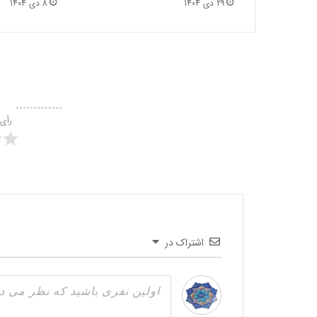
29 دی 1404
8 دی 1404
رأی
اشتراک در