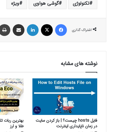
تکنولوژی
گوشی هواوی
ویژه
فیس بوک
X
لینکدین
اشتراک گذاری از طریق ایمیل
اشتراک گذاری
نوشته های مشابه
فایل hosts چیست؟ | باز کردن سایت
بهترین ربات تل
در زمان ناپایداری اینترنت
طلا و ارز