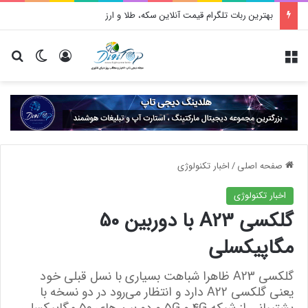
آموزش رفع خطای create_function در وردپرس
منو
ورود
تغییر پو
جس
صفحه اصلی
/
اخبار تکنولوژی
اخبار تکنولوژی
گلکسی A23 با دوربین 50
مگاپیکسلی
گلکسی A23 ظاهرا شباهت بسیاری با نسل قبلی خود
یعنی گلکسی A22 دارد و انتظار می‌رود در دو نسخه با