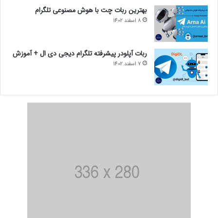
بهترین ربات چت با هوش مصنوعی تلگرام
8 اسفند 1402
ربات آپلودر پیشرفته تلگرام دیجی دی ال + آموزش
7 اسفند 1402