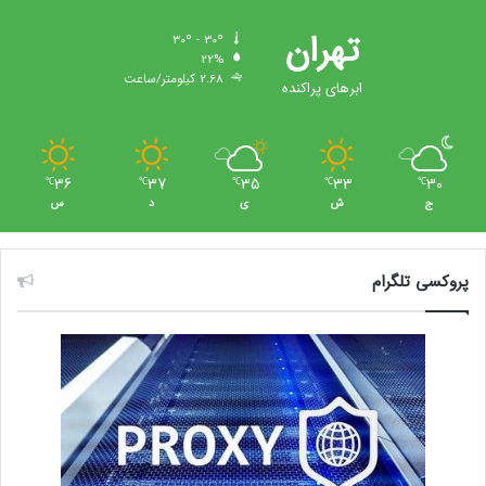
تهران
30º - 30º
22%
2.68 کیلومتر/ساعت
ابرهای پراکنده
36
37
35
33
30
℃
℃
℃
℃
℃
ج
ش
ی
د
س
پروکسی تلگرام