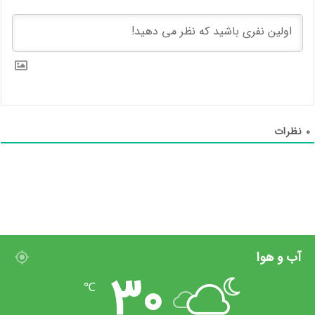
0
نظرات
آب و هوا
30
℃