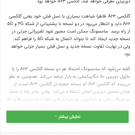
دوربینی معرفی خواهد شد، گلکسی A23 خواهد بود.
گلکسی A23 ظاهرا شباهت بسیاری با نسل قبلی خود یعنی گلکسی
A22 دارد و انتظار می‌رود در دو نسخه با پشتیبانی از شبکه ۴G و ۵G
از راه برسد. سامسونگ ممکن است مجبور شود تغییراتی جزئی در
نسخه جدید ایجاد کند تا بتواند اتصال به شبکه ۵G را فراهم کند.
ولی در نهایت تفاوت نسخه جدید و نسل قبلی بسیار جزئی خواهد
بود.
گفته می‌شود که سامسونگ احتمالا هر دو نسخه گلکسی A23‌ را با
ماژول دوربین ۵۰ مگاپیکسلی به بازار عرضه می‌کند. همچنین به نظر
می‌رسد که گلکسی A13 که نسخه ضعیف‌تر گلکسی A23 است، از
همان سنسور دوربین اصلی استفاده می‌کند. وقتی سایر رقبا از جمله
موتورولا، ریلمی و شیائومی نیز موبایل‌های خود را به دوربین‌های ۵۰
مگاپیکسلی مجهز می‌کنند، جای تعجب ندارد که سامسونگ نیز همین
مسیر را برود.
نمایش بیشتر