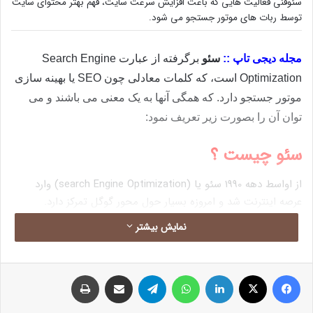
سئوفنی فعالیت هایی که باعث افزایش سرعت سایت، فهم بهتر محتوای سایت
توسط ربات های موتور جستجو می شود.
مجله دیجی تاپ ::
سئو
برگرفته از عبارت Search Engine
Optimization است، که کلمات معادلی چون SEO یا بهینه سازی
موتور جستجو دارد. که همگی آنها به یک معنی می باشند و می
توان آن را بصورت زیر تعریف نمود:
سئو چیست ؟
از اواسط دهه 1990 سئو یا (search Engine Optimization) وارد
عرصه اینترنت شد و امروزه بسیار حول محور گوگل تمرکز دارد.
نمایش بیشتر
سئو به مجموعه اقداماتی گفته می شود که موجب ارتقاء کیفیت و
رتبه سایت ها در موتورهای جستجوگر می شوند.
اینکه یک وب سایت از نظر موتورهای جستجو در رتبه خوبی قرار
فیس بوک
X
لینکدین
واتس آپ
تلگرام
اشتراک گذاری از طریق ایمیل
چاپ
گرفته باشد و در نتیجه سرچ کاربران، با کلمات کلیدی مرتبط با آن
مشاهده شود را یک سایت با سئوی خوب می‌گویند.