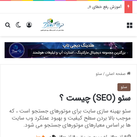
آموزش رفع خطای create_function در وردپرس
منو
ورود
تغییر پو
جس
صفحه اصلی
/
سئو
سئو
سئو (SEO) چیست ؟
سئو بهینه سازی سایت برای موتورهای جستجو است ، که
موجب بالا بردن سطح کیفیت و بهبود عملکرد وب سایت
ها بر اساس معیارهای موتورهای جستجو می شود.
19 آذر 1400
آخرین به روز رسانی: 19 آذر 1400
0
100