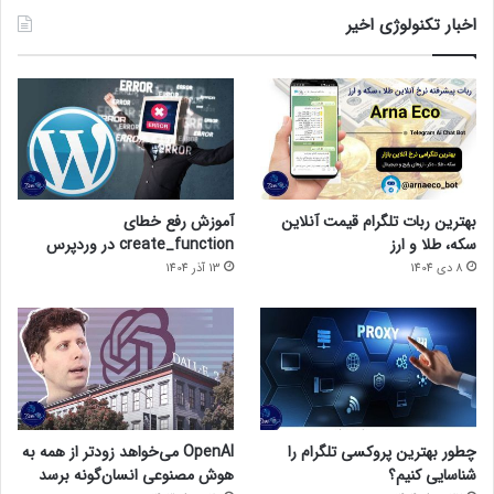
اثرات منفی شود.
اخبار تکنولوژی اخیر
‫0/5
‫(0 نظر)
SEO
بهینه سازی سایت
دیجی تاپ
دیجیتال مارکتینگ
سئو
ویژه
بهترین ربات تلگرام قیمت آنلاین
آموزش رفع خطای
سکه، طلا و ارز
create_function در وردپرس
8 دی 1404
13 آذر 1404
چطور بهترین پروکسی تلگرام را
OpenAI می‌خواهد زودتر از همه به
شناسایی کنیم؟
هوش مصنوعی انسان‌گونه برسد